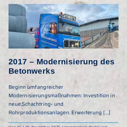
und
neue
Sparte
2017 – Modernisierung des
Betonwerks
Beginn umfangreicher
Modernisierungsmaßnahmen: Investition in
neue Schachtring- und
Rohrproduktionsanlagen. Erweiterung [...]
für