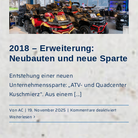
2018 – Erweiterung:
Neubauten und neue Sparte
Entstehung einer neuen
Unternehmenssparte: „ATV- und Quadcenter
Kuschmierz“. Aus einem [...]
für
Von
AC
|
19. November 2025
|
Kommentare deaktiviert
2018
Weiterlesen
–
Erweiterun
Neubaute