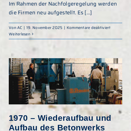
Im Rahmen der Nachfolgeregelung werden
die Firmen neu aufgestellt. Es [...]
für
Von
AC
|
19. November 2025
|
Kommentare deaktiviert
2008
Weiterlesen
–
Umwandlu
und
Neustruktu
1970 – Wiederaufbau und
Aufbau des Betonwerks