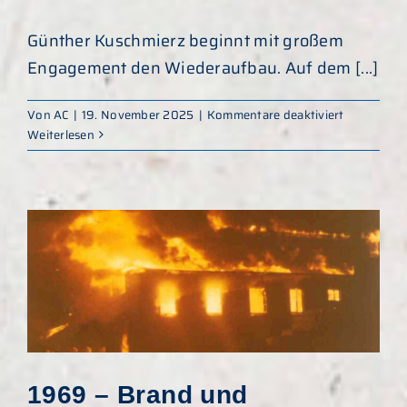
Günther Kuschmierz beginnt mit großem
Engagement den Wiederaufbau. Auf dem [...]
für
Von
AC
|
19. November 2025
|
Kommentare deaktiviert
1970
Weiterlesen
–
Wiederauf
und
Aufbau
des
Betonwerk
1969 – Brand und