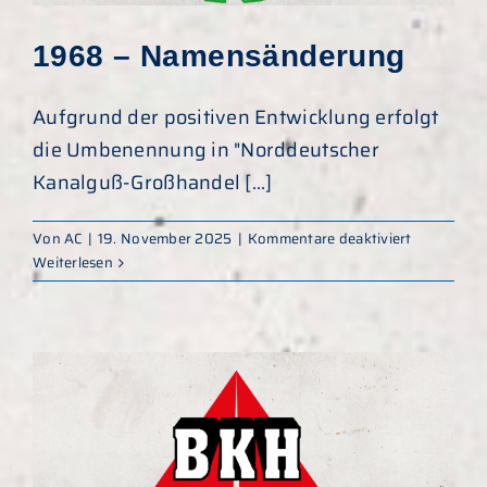
1968 – Namensänderung
Aufgrund der positiven Entwicklung erfolgt
die Umbenennung in "Norddeutscher
Kanalguß-Großhandel [...]
für
Von
AC
|
19. November 2025
|
Kommentare deaktiviert
1968
Weiterlesen
–
Namensän