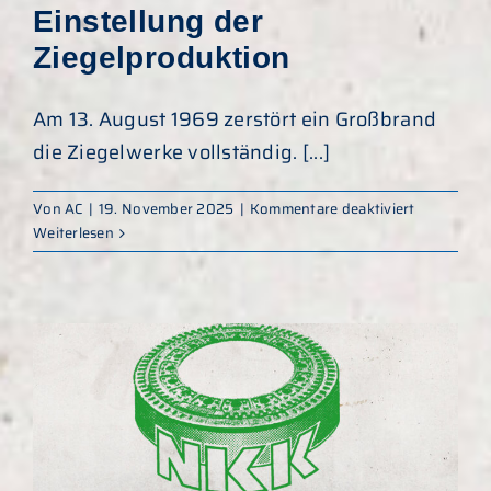
Einstellung der
Ziegelproduktion
Am 13. August 1969 zerstört ein Großbrand
die Ziegelwerke vollständig. [...]
für
Von
AC
|
19. November 2025
|
Kommentare deaktiviert
1969
Weiterlesen
–
Brand
und
Einstellung
der
Ziegelprod