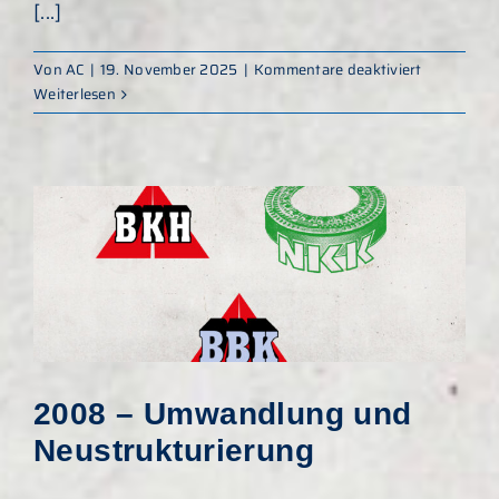
[...]
für
Von
AC
|
19. November 2025
|
Kommentare deaktiviert
2016
Weiterlesen
–
Übergabe
an
Olaf
Kuschmier
2008 – Umwandlung und
Neustrukturierung